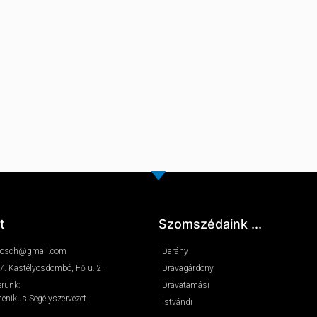
t
Szomszédaink ...
s.bosch@gmail.com
Darány
7. Kastélyosdombó, Fő u. 2.
Drávagárdony
erünk:
Drávatamási
nikus Segélyszervezet
Istvándi