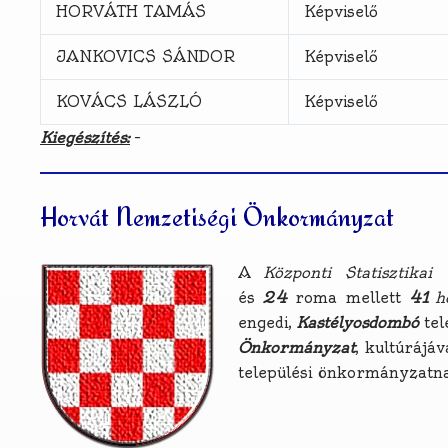
HORVÁTH TAMÁS
Képviselő
JANKOVICS SÁNDOR
Képviselő
KOVÁCS LÁSZLÓ
Képviselő
Kiegészítés:
–
Horvát Nemzetiségi Önkormányzat
A
Központi Statisztikai 
és
24
roma mellett
41
h
engedi,
Kastélyosdombó
tel
Önkormányzat
, kultúrájá
települési önkormányzatn