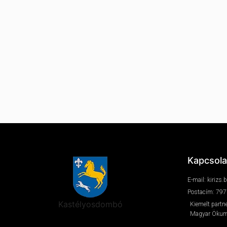
Kapcsola
E-mail: kiriz
Postacím: 797
Kastélyosdombó
Kiemelt partn
Magyar Ökume