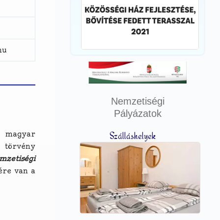
hu
Nemzetiségi
Pályázatok
magyar
Szálláshelyek
a törvény
mzetiségi
ére van a