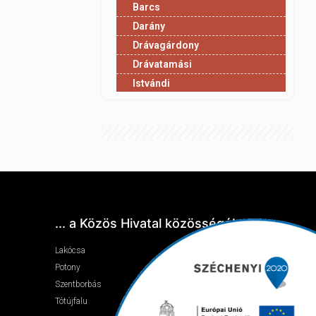
Barcs
Darány
Drávagárdony
Drávatamási
Istvándi
... a Közös Hivatal közösségében
Lakócsa
Potony
Szentborbás
Tótújfalu