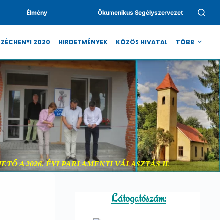
Élmény
Ökumenikus Segélyszervezet
SZÉCHENYI 2020
HIRDETMÉNYEK
KÖZÖS HIVATAL
TÖBB
Ő A 2026. ÉVI PARLAMENTI VÁLASZTÁS HELYI, VÁLAS
Látogatószám: