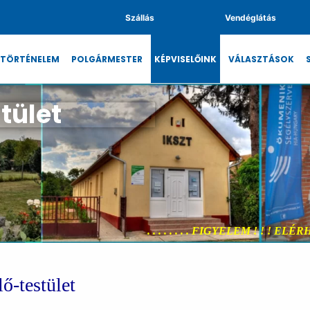
Szállás
Vendéglátás
TÖRTÉNELEM
POLGÁRMESTER
KÉPVISELŐINK
VÁLASZTÁSOK
tület
. . . . . . . . FIGYELEM ! ! ! ELÉRHET
ő-testület