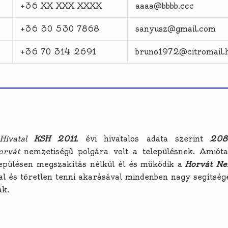
+36 XX XXX XXXX
aaaa@bbbb.ccc
+36 30 530 7868
sanyusz@gmail.com
+36 70 314 2691
bruno1972@citromail.
Hivatal
KSH
2011
. évi hivatalos adata szerint
208
orvát
nemzetiségű polgára volt a településnek. Amiót
epülésen megszakítás nélkül él és működik a
Horvát Ne
val és töretlen tenni akarásával mindenben nagy segítség
ak.