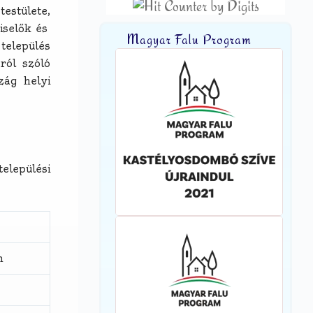
estülete,
iselők és
Magyar Falu Program
település
ról szóló
zág helyi
elepülési
m