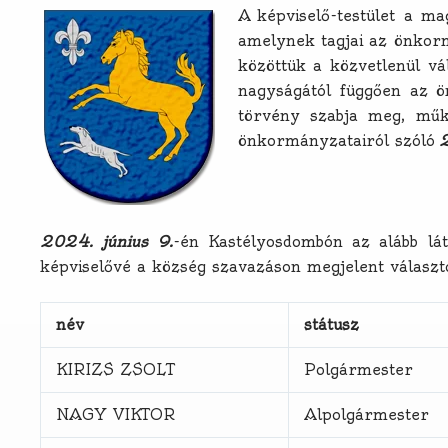
A képviselő-testület a ma
amelynek tagjai az önkor
közöttük a közvetlenül vá
nagyságától függően az ö
törvény szabja meg, műkö
önkormányzatairól szóló
2
2024. június 9.
-én Kastélyosdombón az alább lát
képviselővé a község szavazáson megjelent választ
név
státusz
KIRIZS ZSOLT
Polgármester
NAGY VIKTOR
Alpolgármester