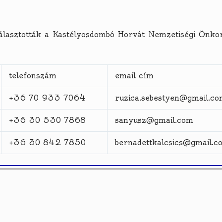
választották a Kastélyosdombó Horvát Nemzetiségi Önk
telefonszám
email cím
+36 70 933 7064
ruzica.sebestyen@gmail.c
+36 30 530 7868
sanyusz@gmail.com
+36 30 842 7850
bernadettkalcsics@gmail.c