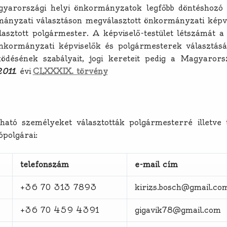
gyarországi helyi önkormányzatok legfőbb döntéshozó t
mányzati választáson megválasztott önkormányzati képv
lasztott polgármester. A képviselő-testület létszámát a 
nkormányzati képviselők és polgármesterek választásá
désének szabályait, jogi kereteit pedig a Magyarors
011
. évi
CLXXXIX. törvény
ható személyeket választották polgármesterré illetve t
ópolgárai:
telefonszám
e-mail cím
+36 70 313 7893
kirizs.bosch@gmail.co
+36 70 459 4391
gigavik78@gmail.com