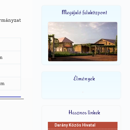
Megújuló faluközpont
ormányzat
om
Élmények
om
Hasznos linkek
Darány Közös Hivatal